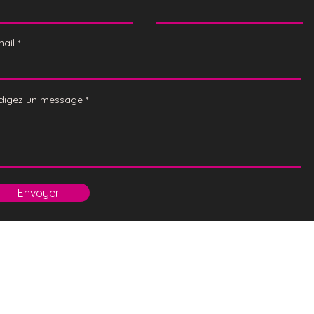
mail
digez un message
Envoyer