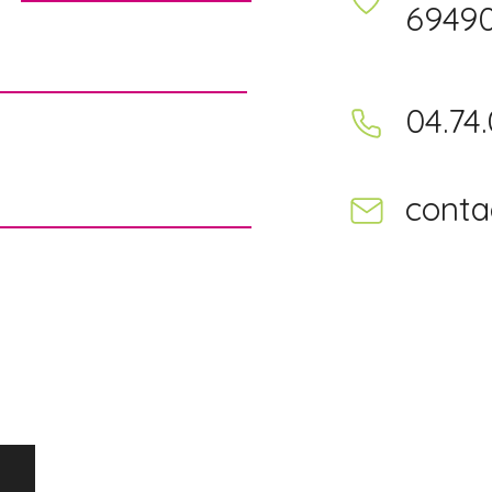
6949
04.74.
conta
Nous Contacter