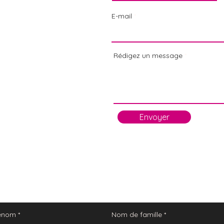
E-mail
Rédigez un message
Envoyer
énom
Nom de famille