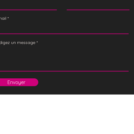
mail
digez un message
Envoyer